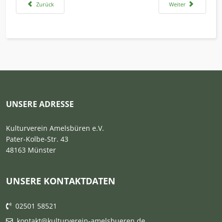
Vorheriger Beitrag: 26. Januar: Kindertheater mit Figuren
Nächster Beitrag: V
Zurück
Weiter
UNSERE ADRESSE
Kulturverein Amelsbüren e.V.
Pater-Kolbe-Str. 43
48163 Münster
UNSERE KONTAKTDATEN
02501 58521
kontakt@kulturverein-amelsbueren.de